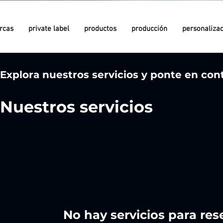
rcas
private label
productos
producción
personaliza
since 1981
since 1981
Explora nuestros servicios y ponte en con
Nuestros servicios
since 1958
since 1958
No hay servicios para re