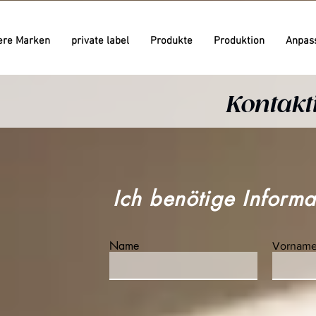
ere Marken
private label
Produkte
Produktion
Anpas
since 1981
since 1981
Kontakt
since 1958
since 1958
Ich benötige Informa
Name
Vornam